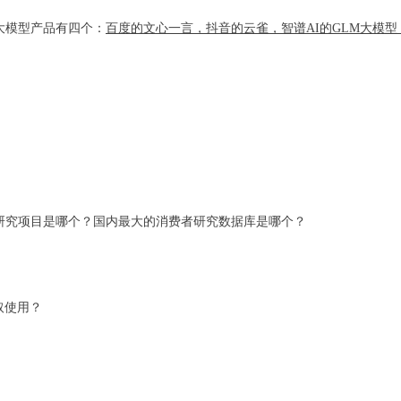
大模型产品有四个：
百度的文心一言，抖音的云雀，智谱AI的GLM大模
研究项目是哪个？国内最大的消费者研究数据库是哪个？
取使用？