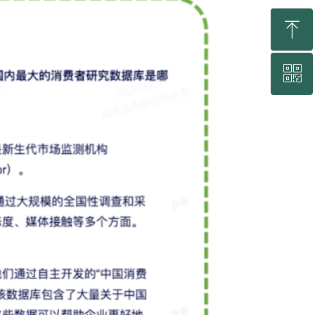
ꁸ
ꀥ
回到顶部
联系我们