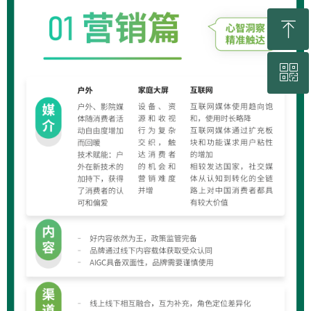
ꁸ
ꀥ
回到顶部
联系我们