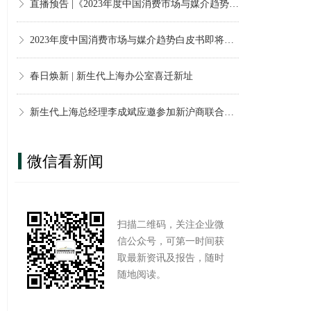
2023年度中国消费市场与媒介趋势白皮书即将发布
ꁕ
春日焕新 | 新生代上海办公室喜迁新址
ꁕ
新生代上海总经理李成斌应邀参加新沪商联合会新消费品牌论坛，共探“品牌 资本”的行业创新与机遇
ꁕ
新生代联合共建《远见——2022巨量算数年度观察报告》，与你一同看见边界，入场2023
ꁕ
微信看新闻
扫描二维码，关注企业微
信公众号，可第一时间获
取最新资讯及报告，随时
随地阅读。