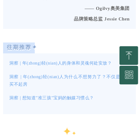
—— Ogilvy奥美集团
品牌策略
总监
Jessie Chen
往期推荐
✦
ꁸ
洞察 | 年(zhong)轻(nian)人的身体和灵魂何处安放？
ꀥ
回到顶部
洞察 | 年(zhong)轻(nian)人为什么不想努力了？不仅是因为
买不起房
联系我们
洞察 | 想知道“准三孩“宝妈的触媒习惯么？
✦
✦