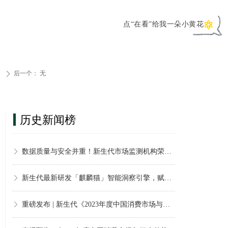
点“在看”给我一朵小黄花
后一个：
无
ꄲ
历史新闻榜
2021 经济事件对中产人群购车行为的影响
2021 经济事件影响下中产人群投资与储蓄的变化
【卓然新生·代迭至善】 新生代市场监测机构总部禧迁新址
新生代市场监测机构正式推出《趋实®研报》服务
新生代市场监测机构与省广集团再度达成数据合作
新生代市场监测机构正式成为上海新沪商联合会副会长单位
新生代市场监测机构受邀成为算数研究联盟首批成员
【动态】内外兼修，需求导向∶ 2023Q1 CMMS数据产品再升级！
Kantar Media与新生代市场监测机构，达成TGI项目中国独家战略合作
2021 经济事件影响下中产人群购买保险产品的变化
2021 经济事件影响下中产人群家庭常备食品饮料消费的变化
“家庭医生在线”联合“新生代” 2021-2022年度中国家庭常备健康产品上榜品牌颁奖典礼成功举办！
ꁕ
ꁕ
ꁕ
ꁕ
ꁕ
ꁕ
ꁕ
ꁕ
ꁕ
ꁕ
ꁕ
ꁕ
数据质量与安全并重！新生代市场监测机构荣获CMRA市场研究「个人信息安全保护要求」标准一致性证书
ꁕ
新生代最新研发「麒麟猫」智能洞察引擎，赋能品牌，敏捷决策 ！
ꁕ
重磅发布 | 新生代《2023年度中国消费市场与媒介趋势白皮书》
ꁕ
直播预告 |《2023年度中国消费市场与媒介趋势白皮书》观点解读
ꁕ